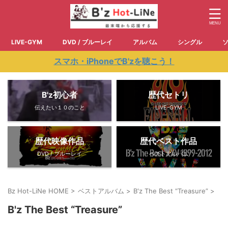
LIVE-GYM
DVD / ブルーレイ
アルバム
シングル
スマホ・iPhoneでB'zを聴こう！
B'z初心者
歴代セトリ
伝えたい１０のこと
LIVE-GYM
歴代映像作品
歴代ベスト作品
DVD / ブルーレイ
ベストアルバム
Bz Hot-LiNe HOME
>
ベストアルバム
>
B'z The Best “Treasure”
>
B'z The Best “Treasure”