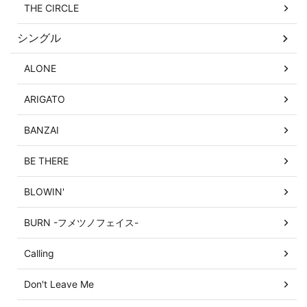
THE CIRCLE
シングル
ALONE
ARIGATO
BANZAI
BE THERE
BLOWIN'
BURN -フメツノフェイス-
Calling
Don't Leave Me