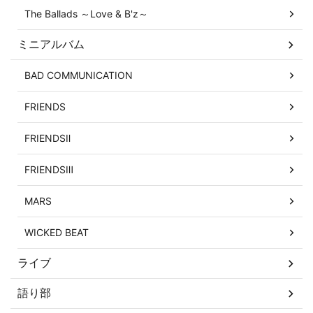
The Ballads ～Love & B'z～
ミニアルバム
BAD COMMUNICATION
FRIENDS
FRIENDSⅡ
FRIENDSⅢ
MARS
WICKED BEAT
ライブ
語り部