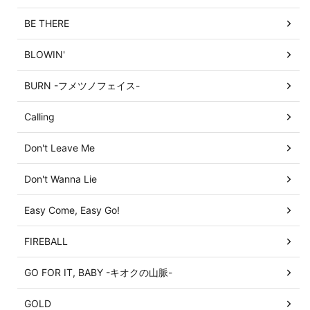
BE THERE
BLOWIN'
BURN -フメツノフェイス-
Calling
Don't Leave Me
Don't Wanna Lie
Easy Come, Easy Go!
FIREBALL
GO FOR IT, BABY -キオクの山脈-
GOLD