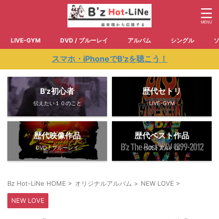
LIVE-GYM
DVD / ブルーレイ
アルバム
シングル
スマホ・iPhoneでB'zを聴こう！
B'z初心者
歴代セトリ
伝えたい１０のこと
LIVE-GYM
歴代映像作品
歴代ベスト作品
DVD / ブルーレイ
ベストアルバム
Bz Hot-LiNe HOME
>
オリジナルアルバム
>
NEW LOVE
>
NEW LOVE