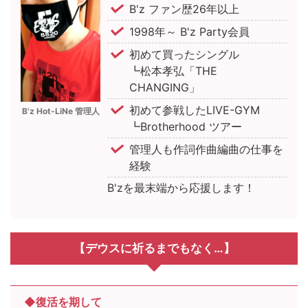
B'z ファン歴26年以上
1998年～ B'z Party会員
初めて買ったシングル
┗松本孝弘「THE
CHANGING」
初めて参戦したLIVE-GYM
B'z Hot-LiNe 管理人
┗Brotherhood ツアー
管理人も作詞作曲編曲の仕事を
経験
B'zを最末端から応援します！
【デウスに祈るまでもなく…】
◆復活を期して