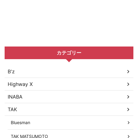
カテゴリー
B'z
Highway X
INABA
TAK
Bluesman
TAK MATSUMOTO