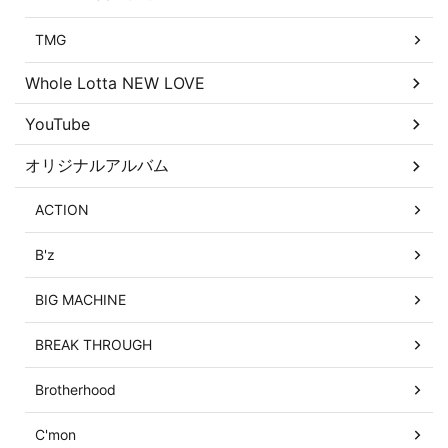
TMG
Whole Lotta NEW LOVE
YouTube
オリジナルアルバム
ACTION
B'z
BIG MACHINE
BREAK THROUGH
Brotherhood
C'mon