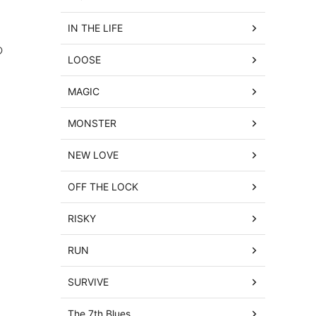
IN THE LIFE
の
LOOSE
MAGIC
MONSTER
NEW LOVE
OFF THE LOCK
RISKY
RUN
SURVIVE
The 7th Blues