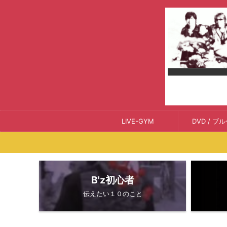
LIVE-GYM
DVD / ブ
B'z初心者
伝えたい１０のこと