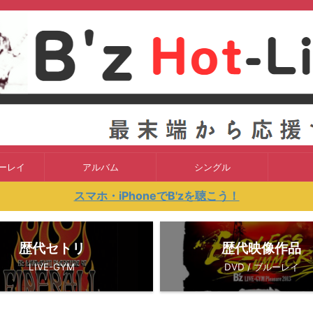
ルーレイ
アルバム
シングル
スマホ・iPhoneでB'zを聴こう！
歴代セトリ
歴代映像作品
LIVE-GYM
DVD / ブルーレイ