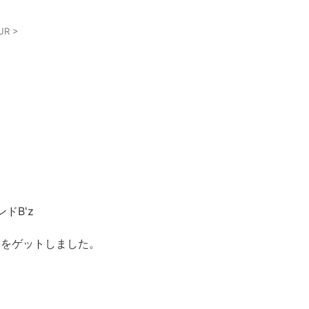
UR
>
ドB'z
R」をゲットしました。