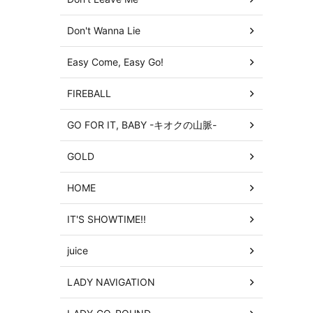
Don't Wanna Lie
Easy Come, Easy Go!
FIREBALL
GO FOR IT, BABY -キオクの山脈-
GOLD
HOME
IT'S SHOWTIME!!
juice
LADY NAVIGATION