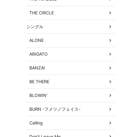
THE CIRCLE
シングル
ALONE
ARIGATO
BANZAI
BE THERE
BLOWIN'
BURN -フメツノフェイス-
Calling
Don't Leave Me