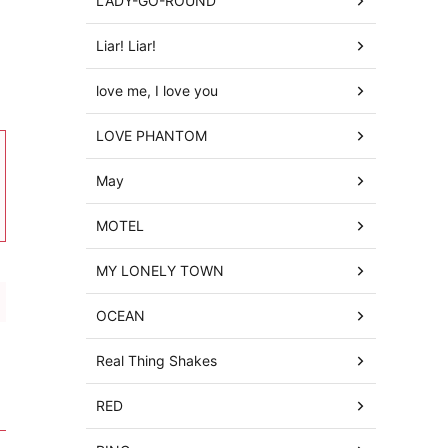
LADY-GO-ROUND
Liar! Liar!
love me, I love you
LOVE PHANTOM
May
MOTEL
MY LONELY TOWN
OCEAN
Real Thing Shakes
RED