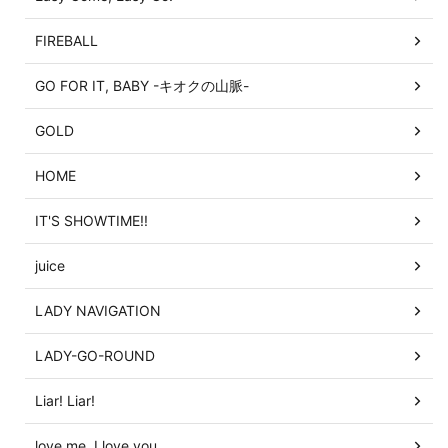
FIREBALL
GO FOR IT, BABY -キオクの山脈-
GOLD
HOME
IT'S SHOWTIME!!
juice
LADY NAVIGATION
LADY-GO-ROUND
Liar! Liar!
love me, I love you