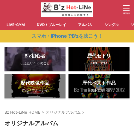
LIVE-GYM
DVD / ブルーレイ
アルバム
シングル
スマホ・iPhoneでB'zを聴こう！
B'z初心者
歴代セトリ
伝えたい１０のこと
LIVE-GYM
歴代映像作品
歴代ベスト作品
DVD / ブルーレイ
ベストアルバム
Bz Hot-LiNe HOME
>
オリジナルアルバム
>
オリジナルアルバム