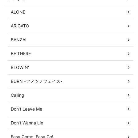
ALONE
ARIGATO
BANZAI
BE THERE
BLOWIN'
BURN -フメツノフェイス-
Calling
Don't Leave Me
Don't Wanna Lie
Easy Come, Easy Go!