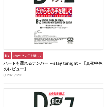
B'z
だからその手を離して
ハートも濡れるナンバー ～stay tonight～【真夜中色
のレビュー】
2023/6/10