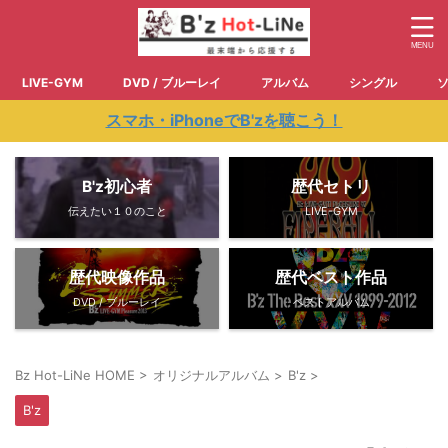
LIVE-GYM
DVD / ブルーレイ
アルバム
シングル
スマホ・iPhoneでB'zを聴こう！
B'z初心者
歴代セトリ
伝えたい１０のこと
LIVE-GYM
歴代映像作品
歴代ベスト作品
DVD / ブルーレイ
ベストアルバム
Bz Hot-LiNe HOME
>
オリジナルアルバム
>
B'z
>
B'z