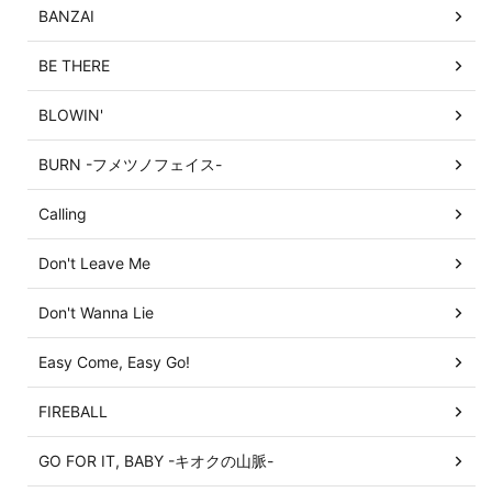
BANZAI
BE THERE
BLOWIN'
BURN -フメツノフェイス-
Calling
Don't Leave Me
Don't Wanna Lie
Easy Come, Easy Go!
FIREBALL
GO FOR IT, BABY -キオクの山脈-