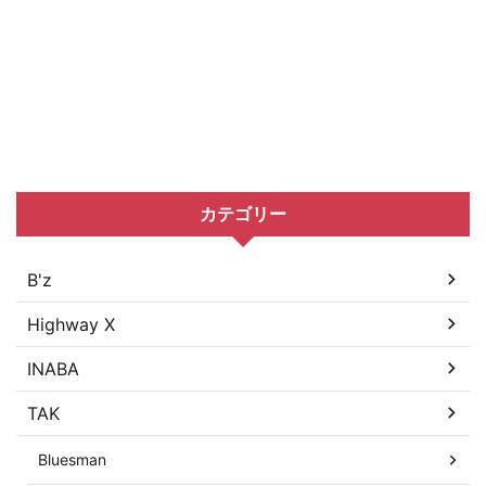
カテゴリー
B'z
Highway X
INABA
TAK
Bluesman