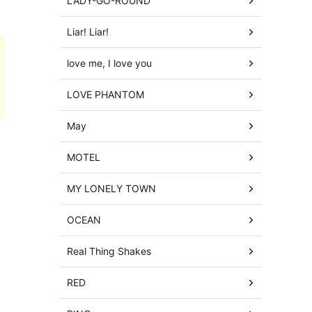
LADY-GO-ROUND
Liar! Liar!
love me, I love you
LOVE PHANTOM
May
MOTEL
MY LONELY TOWN
OCEAN
Real Thing Shakes
RED