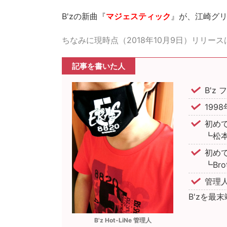
B'zの新曲『
マジェスティック
』が、江崎グリ
ちなみに現時点（2018年10月9日）リリー
記事を書いた人
B'z
1998
初め
┗松本
初めて
┗Bro
管理
B'zを最
B'z Hot-LiNe 管理人