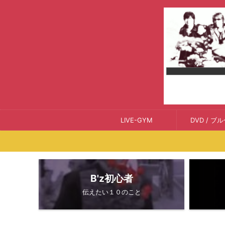
LIVE-GYM
DVD / ブ
B'z初心者
伝えたい１０のこと