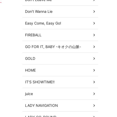
Don't Wanna Lie
Easy Come, Easy Go!
FIREBALL
GO FOR IT, BABY -キオクの山脈-
GOLD
HOME
IT'S SHOWTIME!!
juice
LADY NAVIGATION