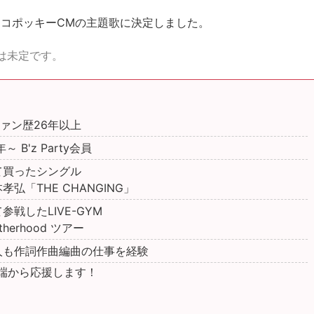
コポッキーCMの主題歌に決定しました。
スは未定です。
 ファン歴26年以上
年～ B'z Party会員
て買ったシングル
孝弘「THE CHANGING」
参戦したLIVE-GYM
therhood ツアー
人も作詞作曲編曲の仕事を経験
末端から応援します！