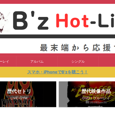
ルーレイ
アルバム
シングル
スマホ・iPhoneでB'zを聴こう！
歴代セトリ
歴代映像作品
LIVE-GYM
DVD / ブルーレイ