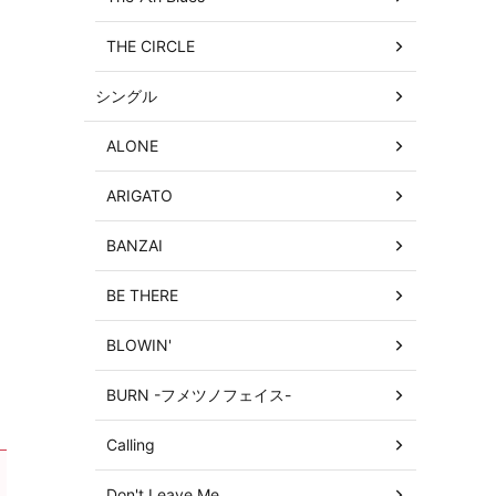
THE CIRCLE
シングル
ALONE
ARIGATO
BANZAI
BE THERE
BLOWIN'
BURN -フメツノフェイス-
Calling
Don't Leave Me