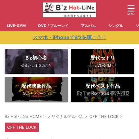
LIVE-GYM
DVD / ブルーレイ
アルバム
シングル
スマホ・iPhoneでB'zを聴こう！
B'z初心者
歴代セトリ
伝えたい１０のこと
LIVE-GYM
歴代映像作品
歴代ベスト作品
DVD / ブルーレイ
ベストアルバム
Bz Hot-LiNe HOME
>
オリジナルアルバム
>
OFF THE LOCK
>
OFF THE LOCK