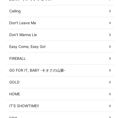
Calling
Don't Leave Me
Don't Wanna Lie
Easy Come, Easy Go!
FIREBALL
GO FOR IT, BABY -キオクの山脈-
GOLD
HOME
IT'S SHOWTIME!!
juice