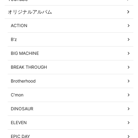
オリジナルアルバム
ACTION
B'z
BIG MACHINE
BREAK THROUGH
Brotherhood
C'mon
DINOSAUR
ELEVEN
EPIC DAY