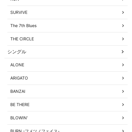
SURVIVE
The 7th Blues
THE CIRCLE
シングル
ALONE
ARIGATO
BANZAI
BE THERE
BLOWIN'
BURN -フメツノフェイス-