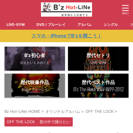
LIVE-GYM
DVD / ブルーレイ
アルバム
シングル
スマホ・iPhoneでB'zを聴こう！
B'z初心者
歴代セトリ
伝えたい１０のこと
LIVE-GYM
歴代映像作品
歴代ベスト作品
DVD / ブルーレイ
ベストアルバム
Bz Hot-LiNe HOME
>
オリジナルアルバム
>
OFF THE LOCK
>
OFF THE LOCK
君の中で踊りたい