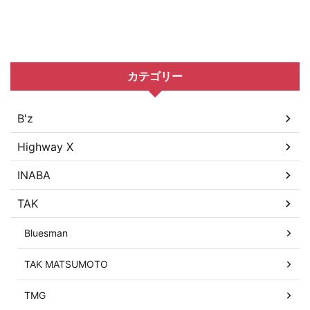
カテゴリー
B'z
Highway X
INABA
TAK
Bluesman
TAK MATSUMOTO
TMG