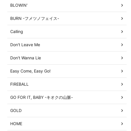
BLOWIN'
BURN -フメツノフェイス-
Calling
Don't Leave Me
Don't Wanna Lie
Easy Come, Easy Go!
FIREBALL
GO FOR IT, BABY -キオクの山脈-
GOLD
HOME