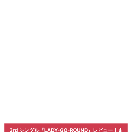
3rd シングル『LADY-GO-ROUND』レビュー｜ま