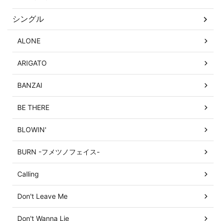
シングル
ALONE
ARIGATO
BANZAI
BE THERE
BLOWIN'
BURN -フメツノフェイス-
Calling
Don't Leave Me
Don't Wanna Lie