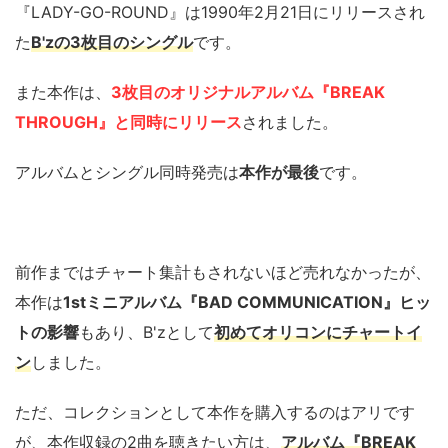
『LADY-GO-ROUND』は1990年2月21日にリリースされ
た
B'zの3枚目のシングル
です。
また本作は、
3枚目のオリジナルアルバム『BREAK
THROUGH』と同時にリリース
されました。
アルバムとシングル同時発売は
本作が最後
です。
前作まではチャート集計もされないほど売れなかったが、
本作は
1stミニアルバム『BAD COMMUNICATION』ヒッ
トの影響
もあり、B'zとして
初めてオリコンにチャートイ
ン
しました。
ただ、コレクションとして本作を購入するのはアリです
が、本作収録の2曲を聴きたい方は、
アルバム『BREAK