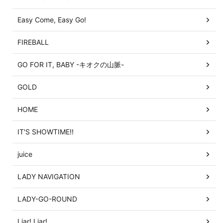
Easy Come, Easy Go!
FIREBALL
GO FOR IT, BABY -キオクの山脈-
GOLD
HOME
IT'S SHOWTIME!!
juice
LADY NAVIGATION
LADY-GO-ROUND
Liar! Liar!