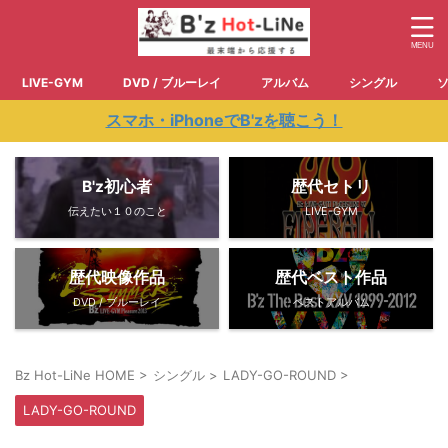
LIVE-GYM
DVD / ブルーレイ
アルバム
シングル
スマホ・iPhoneでB'zを聴こう！
B'z初心者
歴代セトリ
伝えたい１０のこと
LIVE-GYM
歴代映像作品
歴代ベスト作品
DVD / ブルーレイ
ベストアルバム
Bz Hot-LiNe HOME
>
シングル
>
LADY-GO-ROUND
>
LADY-GO-ROUND