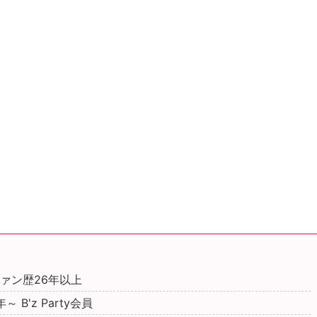
 ファン歴26年以上
年～ B'z Party会員