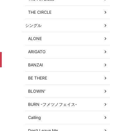
THE CIRCLE
シングル
ALONE
ARIGATO
BANZAI
BE THERE
BLOWIN'
BURN -フメツノフェイス-
Calling
Don't Leave Me