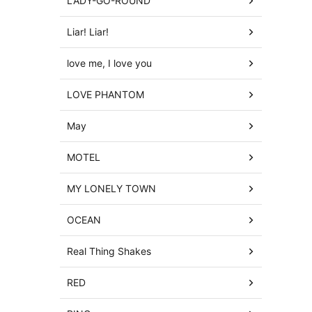
LADY-GO-ROUND
Liar! Liar!
love me, I love you
LOVE PHANTOM
May
MOTEL
MY LONELY TOWN
OCEAN
Real Thing Shakes
RED