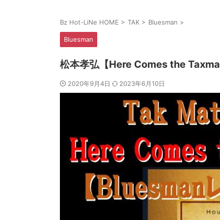
Bz Hot-LiNe HOME
>
TAK
>
Bluesman
>
Bluesman
松本孝弘【Here Comes the Tax
2020年9月4日
2023年6月10日