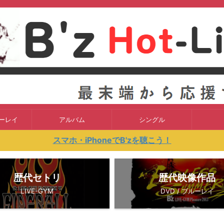
ルーレイ
アルバム
シングル
スマホ・iPhoneでB'zを聴こう！
歴代セトリ
歴代映像作品
LIVE-GYM
DVD / ブルーレイ