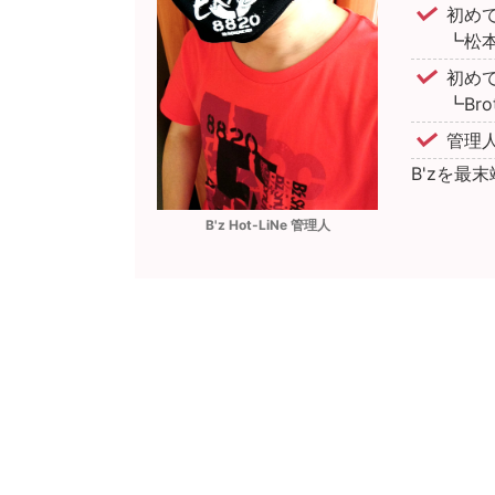
初め
┗松本
初めて
┗Bro
管理
B'zを最
B'z Hot-LiNe 管理人