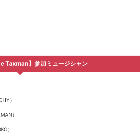
 the Taxman】参加ミュージシャン
CHY）
LMAN）
KO）