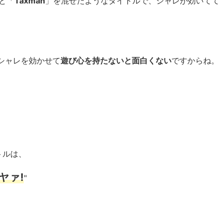
と「
Taxman
」を混ぜたようなタイトルで、シャレが効いてて
シャレを効かせて
遊び心を持たないと面白くない
ですからね。
イトルは、
ヤァ!
"