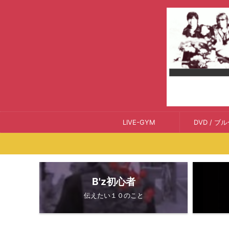
LIVE-GYM
DVD / ブ
B'z初心者
伝えたい１０のこと