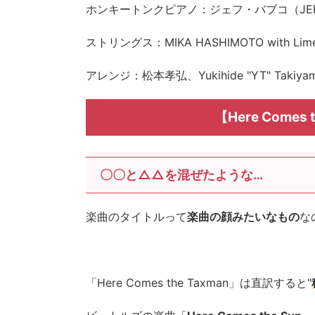
ホンキートンクピアノ：ジェフ・バブコ（JEFF
ストリングス：MIKA HASHIMOTO with Lime L
アレンジ：松本孝弘、Yukihide "YT" Takiya
【Here Come
〇〇と△△を混ぜたような…
楽曲のタイトルって
楽曲の顔みたいなもの
な
「Here Comes the Taxman」は直訳すると"