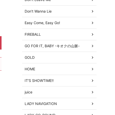
Don't Wanna Lie
Easy Come, Easy Go!
FIREBALL
GO FOR IT, BABY -キオクの山脈-
GOLD
HOME
IT'S SHOWTIME!!
juice
LADY NAVIGATION