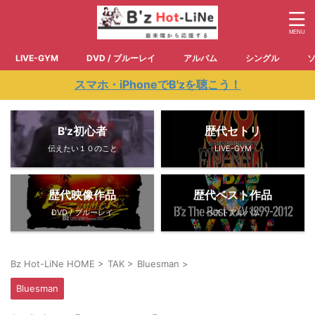
LIVE-GYM
DVD / ブルーレイ
アルバム
シングル
スマホ・iPhoneでB'zを聴こう！
B'z初心者
歴代セトリ
伝えたい１０のこと
LIVE-GYM
歴代映像作品
歴代ベスト作品
DVD / ブルーレイ
ベストアルバム
Bz Hot-LiNe HOME
>
TAK
>
Bluesman
>
Bluesman