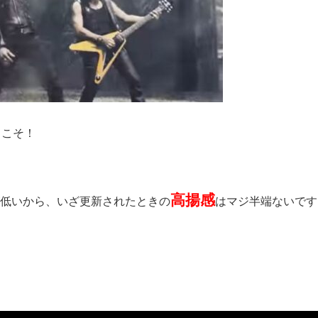
ようこそ！
高揚感
度が低いから、いざ更新されたときの
はマジ半端ないです