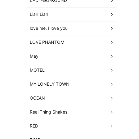
LADY-GO-ROUND
Liar! Liar!
love me, I love you
LOVE PHANTOM
May
MOTEL
MY LONELY TOWN
OCEAN
Real Thing Shakes
RED