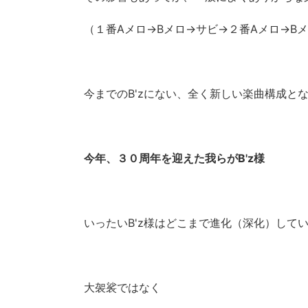
（１番Aメロ→Bメロ→サビ→２番Aメロ→B
今までのB'zにない、全く新しい楽曲構成と
今年、３０周年を迎えた我らがB'z様
いったいB'z様はどこまで進化（深化）して
大袈裟ではなく