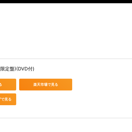
回限定盤)(DVD付)
る
楽天市場で見る
グで見る