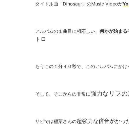
タイトル曲「Dinosaur」のMusic Videoが
Y
アルバムの１曲目に相応しい、
何かが始まる
トロ
もうこの１分４０秒で、このアルバムにかける
強力なリフの
そして、そこからの非常に
超強力な倍音がかっ
サビでは稲葉さんの