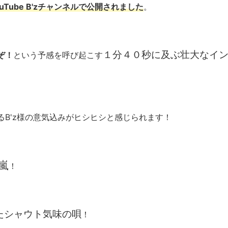
ouTube B'zチャンネルで公開されました
。
１分４０秒に及ぶ壮大なイ
ぞ！
という予感を呼び起こす
B'z様の意気込みがヒシヒシと感じられます！
嵐
！
たシャウト気味の唄
！