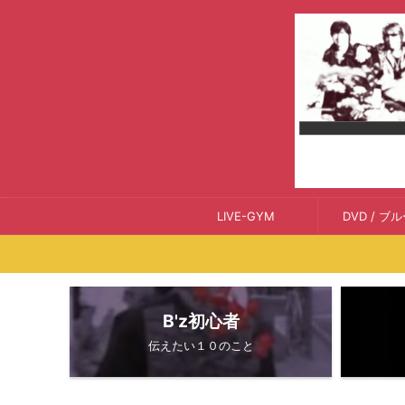
LIVE-GYM
DVD / ブ
B'z初心者
伝えたい１０のこと