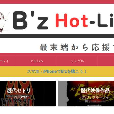
ルーレイ
アルバム
シングル
スマホ・iPhoneでB'zを聴こう！
歴代セトリ
歴代映像作品
LIVE-GYM
DVD / ブルーレイ