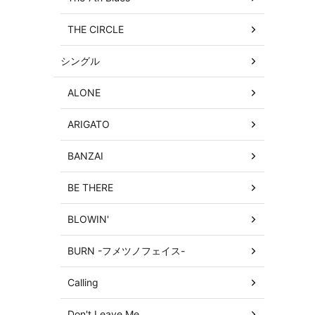
THE CIRCLE
シングル
ン
ALONE
ARIGATO
BANZAI
BE THERE
BLOWIN'
BURN -フメツノフェイス-
Calling
Don't Leave Me