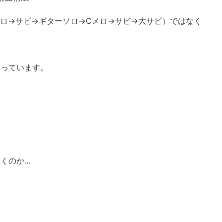
メロ→サビ→ギターソロ→Cメロ→サビ→大サビ）ではなく
なっています。
いくのか…