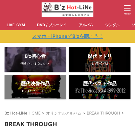
LIVE-GYM
DVD / ブルーレイ
アルバム
シングル
スマホ・iPhoneでB'zを聴こう！
B'z初心者
歴代セトリ
伝えたい１０のこと
LIVE-GYM
歴代映像作品
歴代ベスト作品
DVD / ブルーレイ
ベストアルバム
Bz Hot-LiNe HOME
>
オリジナルアルバム
>
BREAK THROUGH
>
BREAK THROUGH