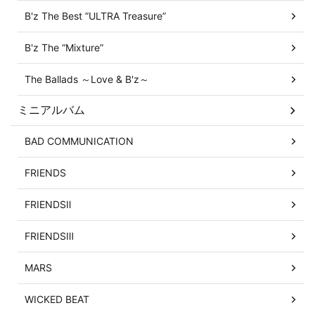
B'z The Best ”ULTRA Treasure”
B'z The “Mixture”
The Ballads ～Love & B'z～
ミニアルバム
BAD COMMUNICATION
FRIENDS
FRIENDSⅡ
FRIENDSⅢ
MARS
WICKED BEAT