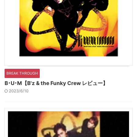
BREAK THROUGH
B･U･M【B'z & the Funky Crew レビュー】
2023/6/10